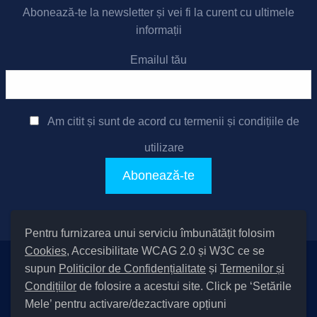
Abonează-te la newsletter și vei fi la curent cu ultimele
informații
Emailul tău
Am citit și sunt de acord cu
termenii și condițiile de
utilizare
Pentru furnizarea unui serviciu îmbunătățit folosim
Cookies
, Accesibilitate WCAG 2.0 și W3C ce se
supun
Politicilor de Confidențialitate
și
Termenilor și
Setări Cookies și Accesibilitate
Condițiilor
de folosire a acestui site. Click pe ‘Setările
|
Informare cu privire la prelucrarea datelor
|
Politică de utilizare
Mele’ pentru activare/dezactivare opțiuni
cookies
|
Termeni și condiții de utilizare a site-ului
|
Politică de