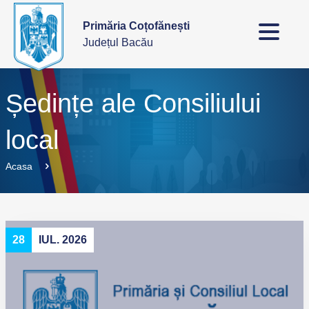
Primăria Coțofănești
Județul Bacău
Ședințe ale Consiliului
local
Acasa
28
IUL. 2026